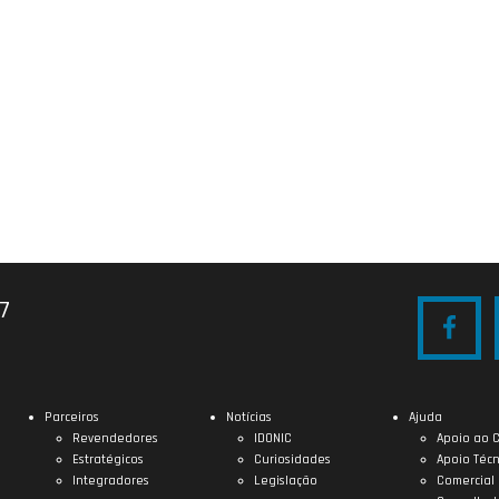
27
Parceiros
Notícias
Ajuda
Revendedores
IDONIC
Apoio ao C
Estratégicos
Curiosidades
Apoio Técn
Integradores
Legislação
Comercial