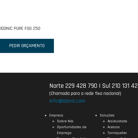
IDONIC PURE FOG 250
PEDIR ORÇAMENTO
Norte 229 428 790
|
Sul 210 131 4
(Chamada para a rede fixa nacional)
info@idonic.com
Empresa
Soluções
Sobre Nós
Assiduidade
Oportunidades de
Acessos
Emprego
Torniquetes