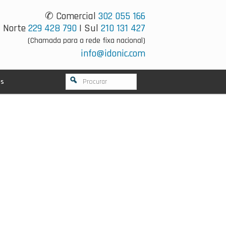
✆ Comercial
302 055 166
Norte
229 428 790
| Sul
210 131 427
(Chamada para a rede fixa nacional)
info@idonic.com
os