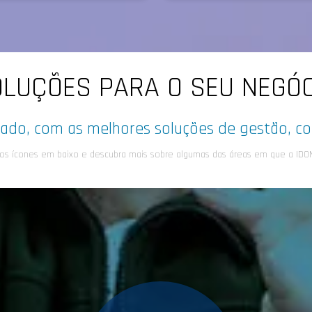
LUÇÕES PARA O SEU NEGÓ
ado, com as melhores soluções de gestão, co
nos ícones em baixo e descubra mais sobre algumas das áreas em que a IDON