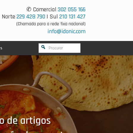
✆ Comercial
302 055 166
Norte
229 428 790
| Sul
210 131 427
(Chamada para a rede fixa nacional)
info@idonic.com
os