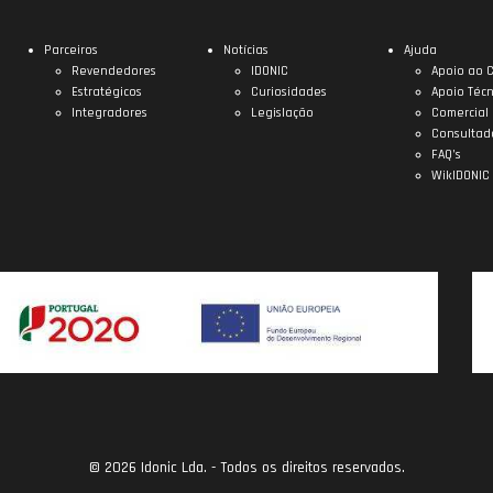
Parceiros
Notícias
Ajuda
Revendedores
IDONIC
Apoio ao C
Estratégicos
Curiosidades
Apoio Técn
Integradores
Legislação
Comercial
Consultad
FAQ’s
WikIDONIC
© 2026 Idonic Lda. - Todos os direitos reservados.