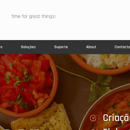
Time for great things!
os
Soluções
Suporte
About
Contact