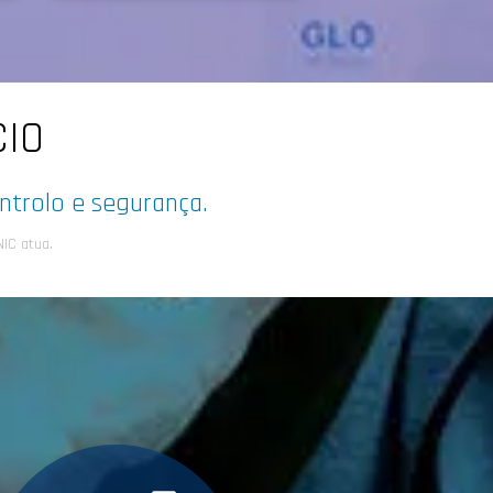
CIO
ntrolo e segurança.
IC atua.