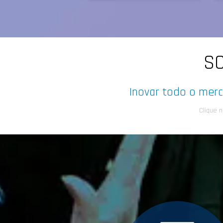
SO
Inovar todo o merc
Clique 