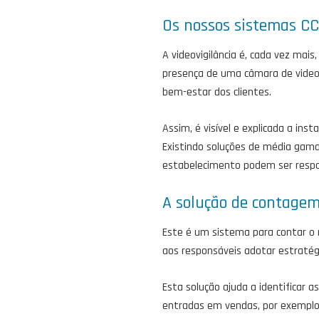
Os nossos sistemas C
A videovigilância é, cada vez mai
presença de uma câmara de videov
bem-estar dos clientes.
Assim, é visível e explicada a ins
Existindo soluções de média gam
estabelecimento podem ser respo
A solução de contagem
Este é um sistema para contar o 
aos responsáveis adotar estraté
Esta solução ajuda a identificar 
entradas em vendas, por exemplo.