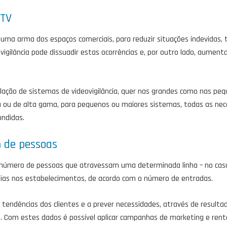
CTV
s, uma arma dos espaços comerciais, para reduzir situações indevidas, 
igilância pode dissuadir estas ocorrências e, por outro lado, aument
talação de sistemas de videovigilância, quer nas grandes como nas peq
a ou de alta gama, para pequenos ou maiores sistemas, todas as nec
ndidas.
 de pessoas
número de pessoas que atravessam uma determinada linha – no caso, 
gias nos estabelecimentos, de acordo com o número de entradas.
as tendências dos clientes e a prever necessidades, através de result
 Com estes dados é possível aplicar campanhas de marketing e rentab