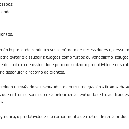
essoas;
uidade;
lientes.
comércio pretende cobrir um vasto número de necessidades e, desse
a para evitar e dissuadir situações como furtos ou vandalismo; soluç
re de controlo de assiduidade para maximizar a produtividade dos col
ara assegurar o retorno de clientes.
trolado através do software IdStock para uma gestão eficiente de ex
s que entram e saem do estabelecimento, evitando extravio, fraudes 
te.
egurança, a produtividade e o cumprimento de metas de rentabilidad