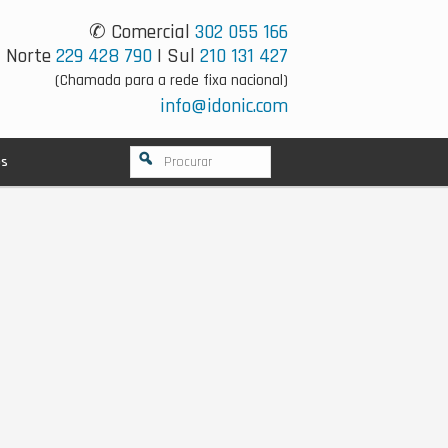
✆ Comercial
302 055 166
Norte
229 428 790
| Sul
210 131 427
(Chamada para a rede fixa nacional)
info@idonic.com
os