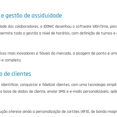
 e gestão de assiduidade
ade dos colaboradores, a IDONIC desenhou o software IdOnTime, para 
ermite toda a gestão a nível de horários, com definição de turnos e es
icos mais inovadores e fiáveis do mercado, a picagem de ponto é uma
o e completo.
o de clientes
dentificar, conquistar e fidelizar clientes, com uma tecnologia simpl
ma base de dados de cliente, enviar SMS e e-mails personalizáveis, ap
ução oferece ainda a personalização de cartões (RFID, de banda magn