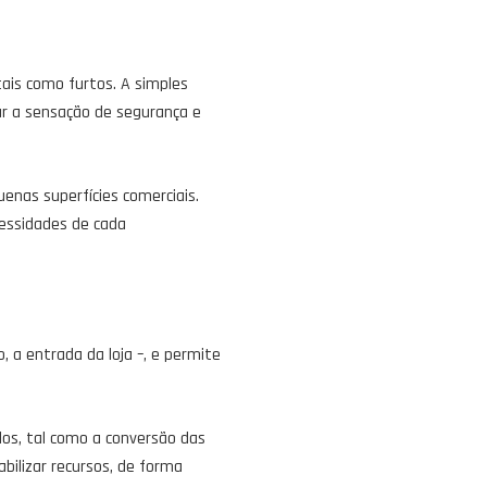
tais como furtos. A simples
ar a sensação de segurança e
uenas superfícies comerciais.
essidades de cada
a entrada da loja –, e permite
ados, tal como a conversão das
ilizar recursos, de forma