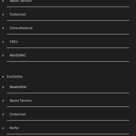
Apoio Técnico
Comercial
Consultadoria
FAQ’s
WikIDONIC
Contactos
Newsletter
Apoio Técnico
Comercial
Norte