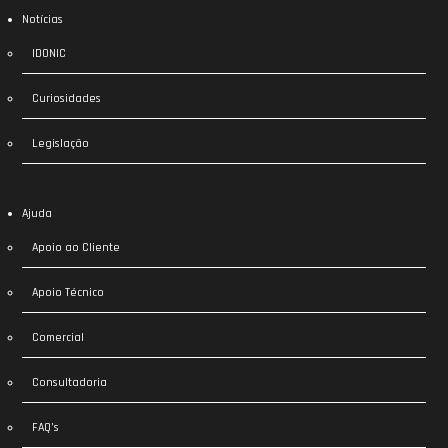
Notícias
IDONIC
Curiosidades
Legislação
Ajuda
Apoio ao Cliente
Apoio Técnico
Comercial
Consultadoria
FAQ’s