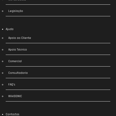
Legislação
Ajuda
Apoio ao Cliente
Apoio Técnico
Comercial
Consultadoria
FAQ’s
WikIDONIC
Contactos