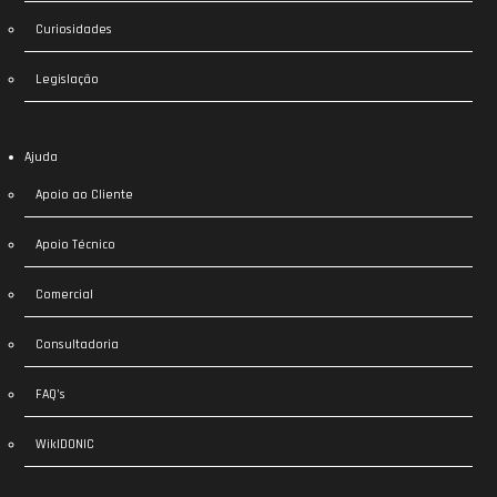
Curiosidades
Legislação
Ajuda
Apoio ao Cliente
Apoio Técnico
Comercial
Consultadoria
FAQ’s
WikIDONIC