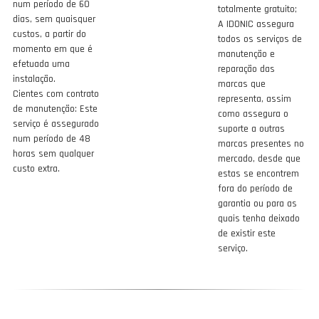
num período de 60
totalmente gratuito;
dias, sem quaisquer
A IDONIC assegura
custos, a partir do
todos os serviços de
momento em que é
manutenção e
efetuada uma
reparação das
instalação.
marcas que
Cientes com contrato
representa, assim
de manutenção: Este
como assegura o
serviço é assegurado
suporte a outras
num período de 48
marcas presentes no
horas sem qualquer
mercado, desde que
custo extra.
estas se encontrem
fora do período de
garantia ou para as
quais tenha deixado
de existir este
serviço.