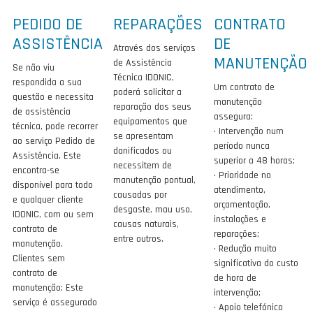
PEDIDO DE
REPARAÇÕES
CONTRATO
ASSISTÊNCIA
DE
Através dos serviços
MANUTENÇÃO
de Assistência
Se não viu
Técnica IDONIC,
respondida a sua
Um contrato de
poderá solicitar a
questão e necessita
manutenção
reparação dos seus
de assistência
assegura:
equipamentos que
técnica, pode recorrer
· Intervenção num
se apresentam
ao serviço Pedido de
período nunca
danificados ou
Assistência. Este
superior a 48 horas;
necessitem de
encontra-se
· Prioridade no
manutenção pontual,
disponível para todo
atendimento,
causadas por
e qualquer cliente
orçamentação,
desgaste, mau uso,
IDONIC, com ou sem
instalações e
causas naturais,
contrato de
reparações;
entre outros.
manutenção.
· Redução muito
Clientes sem
significativa do custo
contrato de
de hora de
manutenção: Este
intervenção;
serviço é assegurado
· Apoio telefónico