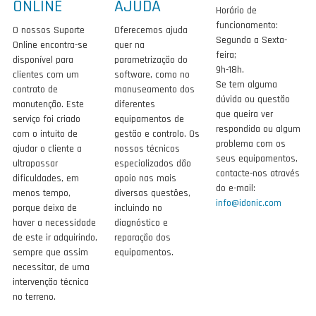
ONLINE
AJUDA
Horário de
funcionamento:
O nossos Suporte
Oferecemos ajuda
Segunda a Sexta-
Online encontra-se
quer na
feira;
disponível para
parametrização do
9h-18h.
clientes com um
software, como no
Se tem alguma
contrato de
manuseamento dos
dúvida ou questão
manutenção. Este
diferentes
que queira ver
serviço foi criado
equipamentos de
respondida ou algum
com o intuito de
gestão e controlo. Os
problema com os
ajudar o cliente a
nossos técnicos
seus equipamentos,
ultrapassar
especializados dão
contacte-nos através
dificuldades, em
apoio nas mais
do e-mail:
menos tempo,
diversas questões,
info@idonic.com
porque deixa de
incluindo no
haver a necessidade
diagnóstico e
de este ir adquirindo,
reparação dos
sempre que assim
equipamentos.
necessitar, de uma
intervenção técnica
no terreno.