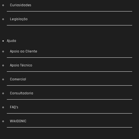
Curiosidades
Legislação
Ajuda
Apoio ao Cliente
Apoio Técnico
Comercial
Consultadoria
FAQ’s
WikIDONIC