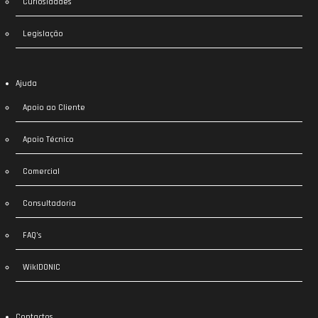
Curiosidades
Legislação
Ajuda
Apoio ao Cliente
Apoio Técnico
Comercial
Consultadoria
FAQ’s
WikIDONIC
Contactos