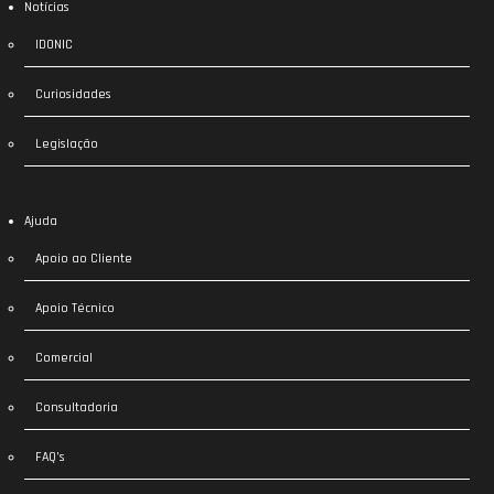
Notícias
IDONIC
Curiosidades
Legislação
Ajuda
Apoio ao Cliente
Apoio Técnico
Comercial
Consultadoria
FAQ’s