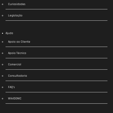
Curiosidades
Legislação
Ajuda
Apoio ao Cliente
Apoio Técnico
Comercial
Consultadoria
FAQ’s
WikIDONIC