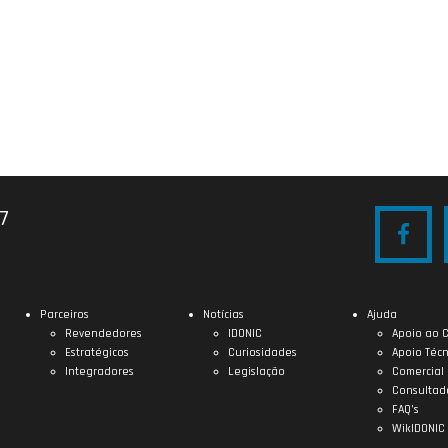
27
Parceiros
Notícias
Ajuda
Revendedores
IDONIC
Apoio ao C
Estratégicos
Curiosidades
Apoio Técn
Integradores
Legislação
Comercial
Consultad
FAQ’s
WikIDONIC