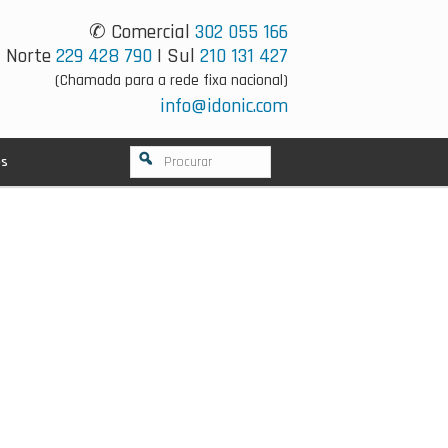
✆ Comercial
302 055 166
Norte
229 428 790
| Sul
210 131 427
(Chamada para a rede fixa nacional)
info@idonic.com
os