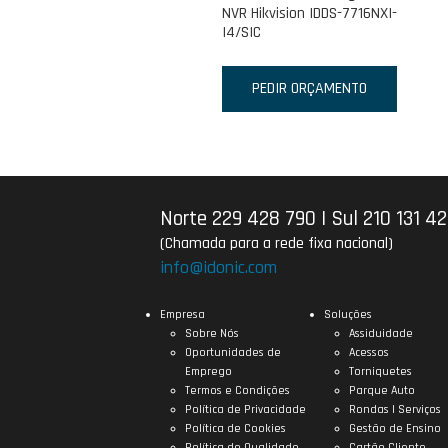
NVR Hikvision IDDS-7716NXI-
I4/SIC
PEDIR ORÇAMENTO
Norte 229 428 790
|
Sul 210 131 4
(Chamada para a rede fixa nacional)
info@idonic.com
Empresa
Soluções
Sobre Nós
Assiduidade
Oportunidades de
Acessos
Emprego
Torniquetes
Termos e Condições
Parque Auto
Política de Privacidade
Rondas | Serviços
Política de Cookies
Gestão de Ensino
Política de Qualidade
Cartão Cliente