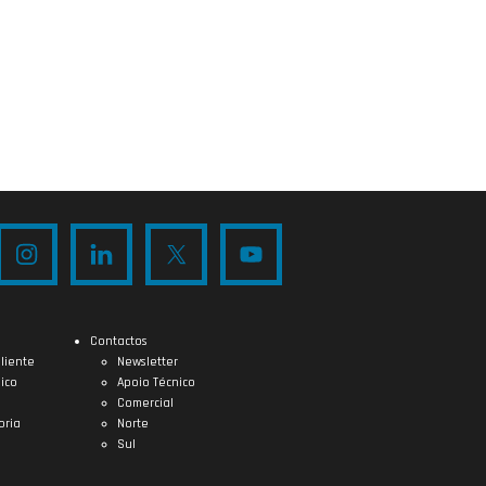
Contactos
liente
Newsletter
ico
Apoio Técnico
Comercial
oria
Norte
Sul