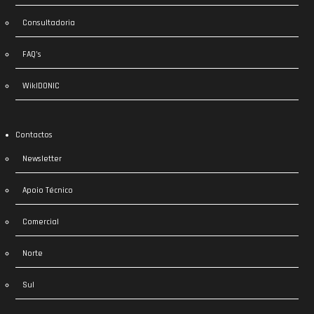
Consultadoria
FAQ’s
WikIDONIC
Contactos
Newsletter
Apoio Técnico
Comercial
Norte
Sul