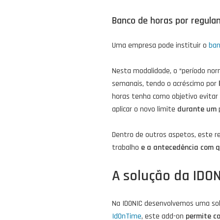
Banco de horas por regula
Uma empresa pode instituir o
ban
Nesta modalidade, o “período no
semanais, tendo o acréscimo por
horas tenha como objetivo evitar
aplicar o novo limite
durante um
Dentro de outros aspetos, este 
trabalho
e a antecedência com 
A solução da IDO
Na IDONIC desenvolvemos uma sol
IdOnTime
, este add-on
permite co