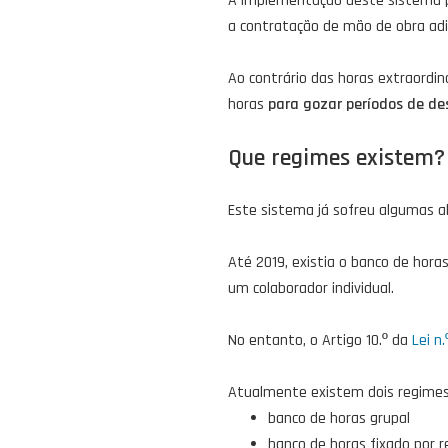
A implementação deste sistema p
a contratação de mão de obra adic
Ao contrário das horas extraordi
horas
para gozar períodos de de
Que regimes existem?
Este sistema já sofreu algumas al
Até 2019, existia o banco de hora
um colaborador individual.
No entanto, o Artigo 10.º da
Lei n
Atualmente existem dois regimes
banco de horas grupal
banco de horas fixado por 