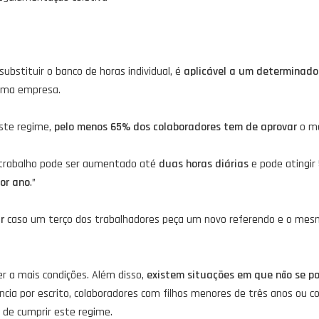
 substituir o banco de horas individual, é
aplicável a um determinado
uma empresa.
ste regime,
pelo menos 65% dos colaboradores tem de aprovar
o m
e trabalho pode ser aumentado até
duas horas diárias
e pode atingir
por ano
.”
r
caso um terço dos trabalhadores peça um novo referendo e o mesm
r a mais condições. Além disso,
existem situações em que não se po
cia por escrito, colaboradores com filhos menores de três anos ou co
 de cumprir este regime.