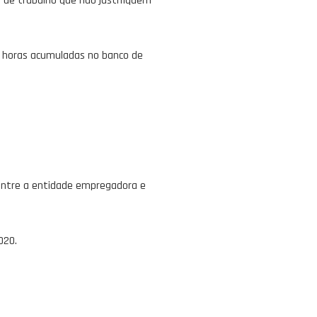
de trabalho que não justifiquem
as horas acumuladas no banco de
o entre a entidade empregadora e
020.