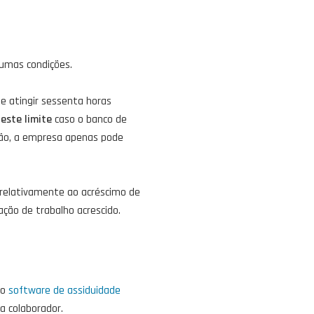
umas condições.
e atingir sessenta horas
este limite
caso o banco de
ição, a empresa apenas pode
relativamente ao acréscimo de
ção de trabalho acrescido.
ao
software de assiduidade
a colaborador.