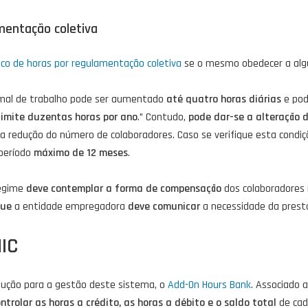
mentação coletiva
co de horas por regulamentação coletiva
se o mesmo obedecer a alg
rmal de trabalho pode ser aumentado
até quatro horas diárias
e pod
limite duzentas horas por ano
.” Contudo,
pode dar-se a alteração d
 a redução do número de colaboradores. Caso se verifique esta cond
período
máximo de 12 meses
.
regime
deve contemplar a forma de compensação
dos colaboradores 
que
a entidade empregadora
deve comunicar
a necessidade da presta
NIC
ução para a gestão deste sistema, o
Add-On Hours Bank
. Associado 
ntrolar as horas a crédito, as horas a débito e o saldo total
de cad