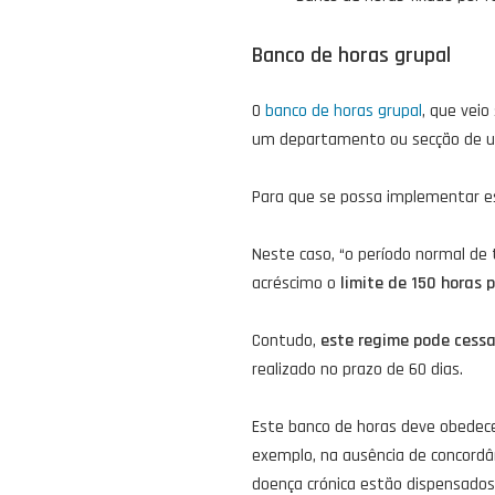
Banco de horas grupal
O
banco de horas grupal
, que veio
um departamento ou secção de 
Para que se possa implementar e
Neste caso, “o período normal d
acréscimo o
limite de 150 horas 
Contudo,
este regime pode cessa
realizado no prazo de 60 dias.
Este banco de horas deve obedece
exemplo, na ausência de concordân
doença crónica estão dispensados