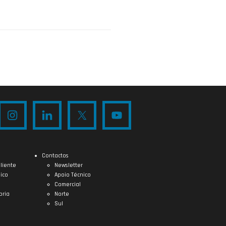
Contactos
liente
Newsletter
ico
Apoio Técnico
Comercial
oria
Norte
Sul