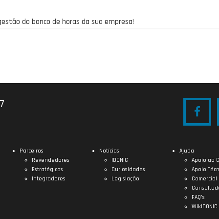
 gestão do banco de horas da sua empresa!
27
Parceiros
Notícias
Ajuda
Revendedores
IDONIC
Apoio ao C
Estratégicos
Curiosidades
Apoio Técn
Integradores
Legislação
Comercial
Consultad
FAQ’s
WikIDONIC