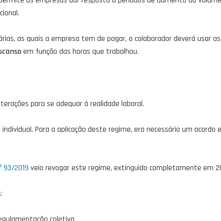
ermite às empresas dar resposta a períodos de aumento do volume 
ional.
nárias, as quais a empresa tem de pagar, o colaborador deverá usar 
scanso
em função das horas que trabalhou.
terações para se adequar à realidade laboral.
s individual. Para a aplicação deste regime, era necessário um acord
.º 93/2019
veio revogar este regime, extinguido completamente em 2
:
regulamentação coletiva