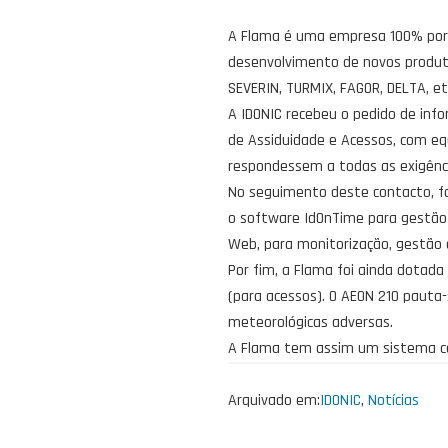
A Flama é uma empresa 100% portu
desenvolvimento de novos produto
SEVERIN, TURMIX, FAGOR, DELTA, et
A IDONIC recebeu o pedido de inf
de Assiduidade e Acessos, com e
respondessem a todas as exigênc
No seguimento deste contacto, fo
o software IdOnTime para gestão 
Web, para monitorização, gestão 
Por fim, a Flama foi ainda dotad
(para acessos). O AEON 210 pauta-
meteorológicas adversas.
A Flama tem assim um sistema co
Arquivado em:
IDONIC
,
Notícias