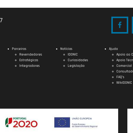
27
Parceiros
Notícias
Ajuda
Revendedores
IDONIC
Apoio ao C
Estratégicos
Curiosidades
Apoio Técn
Integradores
Legislação
Comercial
Consultad
FAQ’s
WikIDONIC