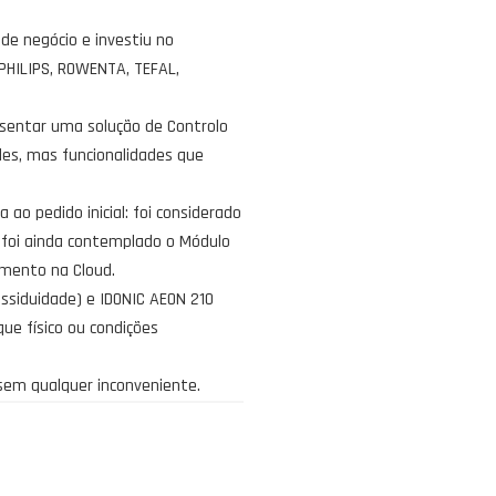
de negócio e investiu no
PHILIPS, ROWENTA, TEFAL,
esentar uma solução de Controlo
es, mas funcionalidades que
o pedido inicial: foi considerado
 foi ainda contemplado o Módulo
amento na Cloud.
ssiduidade) e IDONIC AEON 210
ue físico ou condições
sem qualquer inconveniente.