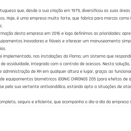
guesa que, desde a sua criação em 1979, diversificou as suas áreas 
s. Hoje, é uma empresa muito forte, que fabrica para marcas como 
c.
ormação desta empresa em 2016 e logo definimos as prioridades: apr
quipamentos inovadores e fiáveis e oferecer um manuseamento simpl
ias.
i implementado, nas instalações da Flama, um sistema que respondia a
de assiduidade, integrado com o controlo de acessos. Nesta solução,
e administração de RH em qualquer altura e lugar, graças ao funcion
a de equipamentos biométricos IDONIC CHRONOS 205 (para efeitos de a
se pela sua vertente antivandálica, estando apto a situações de ataq
mpleto, seguro e eficiente, que acompanha o dia-a-dia da empresa 