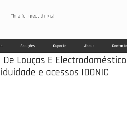
Time for great things!
os
Soluções
Suporte
About
Contact
 De Louças E Electrodomésticos
siduidade e acessos IDONIC