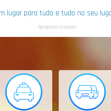
m lugar para tudo e tudo no seu luga
– Benjamin Franklin