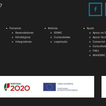
27
Parceiros
Notícias
Ajuda
Revendedores
IDONIC
Apoio ao C
Estratégicos
Curiosidades
Apoio Técn
Integradores
Legislação
Comercial
Consultad
FAQ’s
WikIDONIC