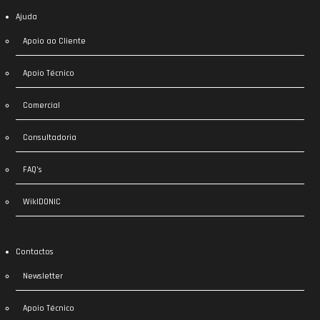
Ajuda
Apoio ao Cliente
Apoio Técnico
Comercial
Consultadoria
FAQ’s
WikIDONIC
Contactos
Newsletter
Apoio Técnico