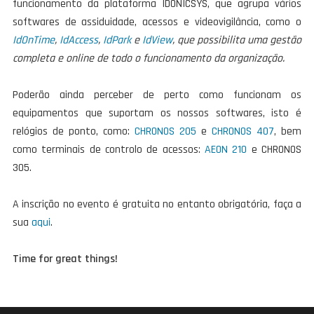
funcionamento da plataforma IDONICSYS, que agrupa vários
softwares de assiduidade, acessos e videovigilância, como o
IdOnTime
,
IdAccess
,
IdPark
e
IdView
, que possibilita uma gestão
completa e online de todo o funcionamento da organização.
Poderão ainda perceber de perto como funcionam os
equipamentos que suportam os nossos softwares, isto é
relógios de ponto, como:
CHRONOS 205
e
CHRONOS 407
, bem
como terminais de controlo de acessos:
AEON 210
e CHRONOS
305.
A inscrição no evento é gratuita no entanto obrigatória, faça a
sua
aqui
.
Time for great thin
gs!