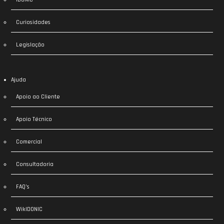
Curiosidades
Legislação
Ajuda
Apoio ao Cliente
Apoio Técnico
Comercial
Consultadoria
FAQ’s
WikIDONIC