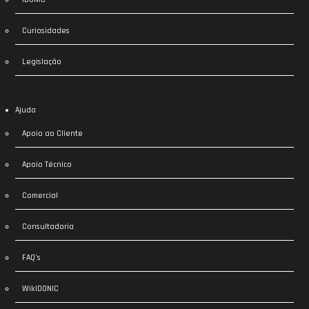
Curiosidades
Legislação
Ajuda
Apoio ao Cliente
Apoio Técnico
Comercial
Consultadoria
FAQ’s
WikIDONIC