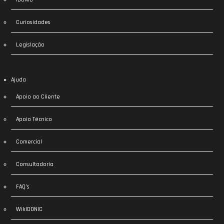
Curiosidades
Legislação
Ajuda
Apoio ao Cliente
Apoio Técnico
Comercial
Consultadoria
FAQ’s
WikIDONIC