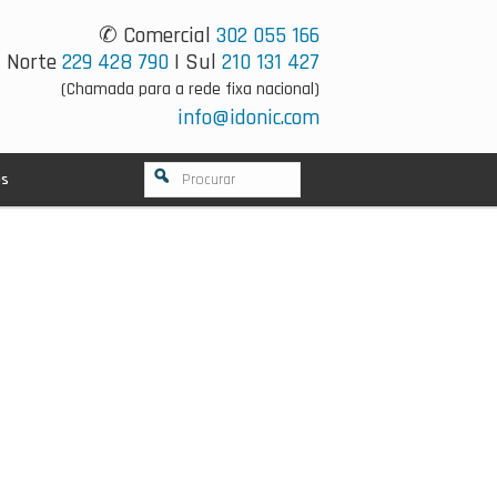
✆ Comercial
302 055 166
Norte
229 428 790
| Sul
210 131 427
(Chamada para a rede fixa nacional)
info@idonic.com
os