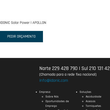
IDONIC Solar Power | APOLLON
PEDIR ORÇAMENTO
Norte 229 428 790
|
Sul 210 131 4
(Chamada para a rede fixa nacional)
info@idonic.com
Empresa
Soluções
Sobre Nós
Assiduidade
Oportunidades de
Acessos
Emprego
Torniquetes