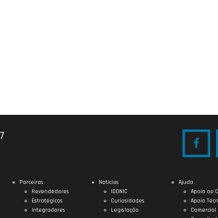
27
Parceiros
Notícias
Ajuda
Revendedores
IDONIC
Apoio ao C
Estratégicos
Curiosidades
Apoio Técn
Integradores
Legislação
Comercial