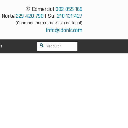
✆ Comercial
302 055 166
Norte
229 428 790
| Sul
210 131 427
(Chamada para a rede fixa nacional)
info@idonic.com
os