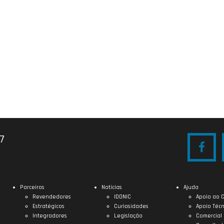
27
Parceiros
Notícias
Ajuda
Revendedores
IDONIC
Apoio ao C
Estratégicos
Curiosidades
Apoio Técn
Integradores
Legislação
Comercial