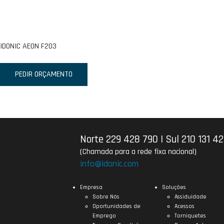
IDONIC AEON F203
PEDIR ORÇAMENTO
Norte 229 428 790
|
Sul 210 131 4
(Chamada para a rede fixa nacional)
info@idonic.com
Empresa
Soluções
Sobre Nós
Assiduidade
Oportunidades de
Acessos
Emprego
Torniquetes