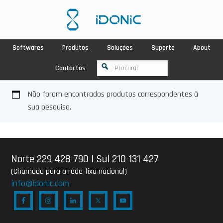
Softwares
Produtos
Soluções
Suporte
About
Contactos
Não foram encontrados produtos correspondentes à
sua pesquisa.
Norte 229 428 790
|
Sul 210 131 427
(Chamada para a rede fixa nacional)
info@idonic.com