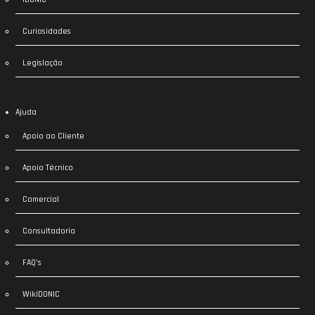
Curiosidades
Legislação
Ajuda
Apoio ao Cliente
Apoio Técnico
Comercial
Consultadoria
FAQ’s
WikIDONIC