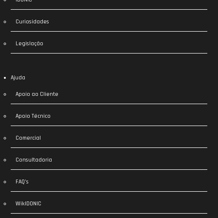
Curiosidades
Legislação
Ajuda
Apoio ao Cliente
Apoio Técnico
Comercial
Consultadoria
FAQ’s
WikIDONIC