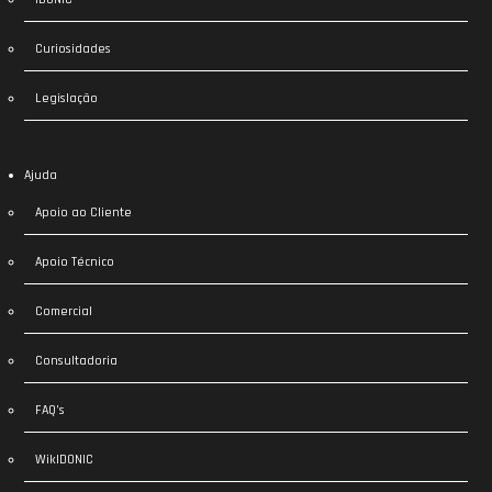
Curiosidades
Legislação
Ajuda
Apoio ao Cliente
Apoio Técnico
Comercial
Consultadoria
FAQ’s
WikIDONIC