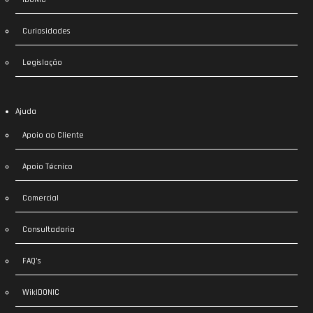
Curiosidades
Legislação
Ajuda
Apoio ao Cliente
Apoio Técnico
Comercial
Consultadoria
FAQ’s
WikIDONIC