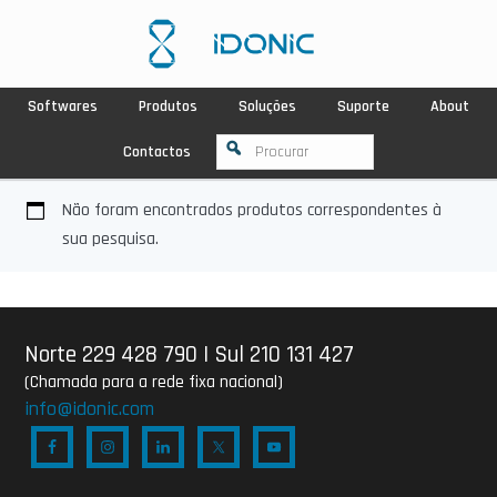
Softwares
Produtos
Soluções
Suporte
About
Contactos
Não foram encontrados produtos correspondentes à
sua pesquisa.
Norte 229 428 790
|
Sul 210 131 427
(Chamada para a rede fixa nacional)
info@idonic.com