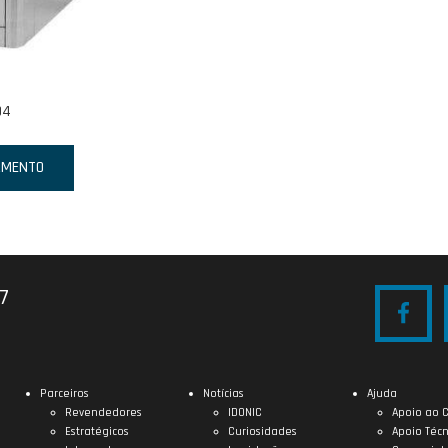
04
AMENTO
27
Parceiros
Notícias
Ajuda
Revendedores
IDONIC
Apoio ao C
Estratégicos
Curiosidades
Apoio Técn