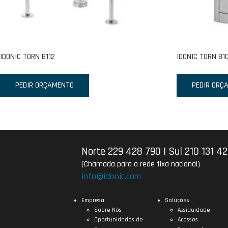
IDONIC TORN B112
IDONIC TORN B1
PEDIR ORÇAMENTO
PEDIR ORÇ
Norte 229 428 790
|
Sul 210 131 4
(Chamada para a rede fixa nacional)
info@idonic.com
Empresa
Soluções
Sobre Nós
Assiduidade
Oportunidades de
Acessos