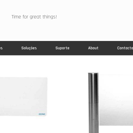
Time for great things!
os
Soluções
Suporte
About
Contact