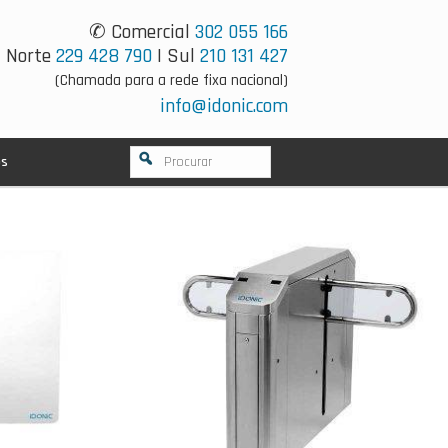
✆ Comercial
302 055 166
Norte
229 428 790
| Sul
210 131 427
(Chamada para a rede fixa nacional)
info@idonic.com
os