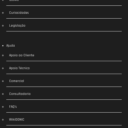
Curiosidades
Legislação
Ajuda
Apoio ao Cliente
Apoio Técnico
Comercial
Consultadoria
FAQ’s
WikIDONIC