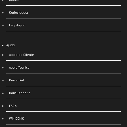
Curiosidades
Legislação
Ajuda
Apoio ao Cliente
Apoio Técnico
Comercial
Consultadoria
FAQ’s
WikIDONIC