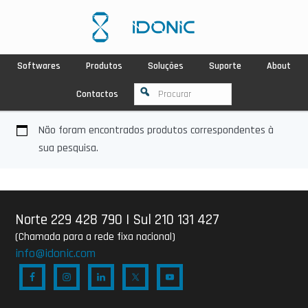
Softwares
Produtos
Soluções
Suporte
About
Contactos
Não foram encontrados produtos correspondentes à
sua pesquisa.
Norte 229 428 790
|
Sul 210 131 427
(Chamada para a rede fixa nacional)
info@idonic.com