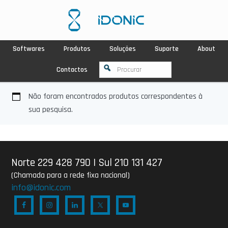
Softwares
Produtos
Soluções
Suporte
About
Contactos
Não foram encontrados produtos correspondentes à
sua pesquisa.
Norte 229 428 790
|
Sul 210 131 427
(Chamada para a rede fixa nacional)
info@idonic.com