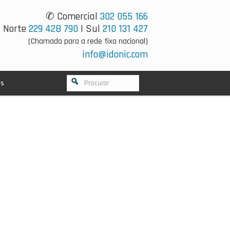
✆ Comercial
302 055 166
Norte
229 428 790
| Sul
210 131 427
(Chamada para a rede fixa nacional)
info@idonic.com
os