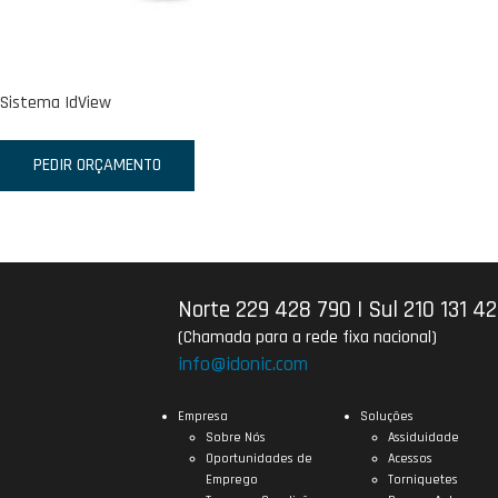
Sistema IdView
PEDIR ORÇAMENTO
Norte 229 428 790
|
Sul 210 131 4
(Chamada para a rede fixa nacional)
info@idonic.com
Empresa
Soluções
Sobre Nós
Assiduidade
Oportunidades de
Acessos
Emprego
Torniquetes