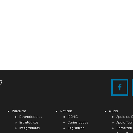
27
Parceiros
Notícias
Ajuda
Revendedores
IDONIC
Apoio ao C
Estratégicos
Curiosidades
Apoio Técn
Integradores
Legislação
Comercial