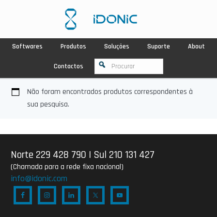
Softwares
Produtos
Soluções
Suporte
About
Contactos
Não foram encontrados produtos correspondentes à
sua pesquisa.
Norte 229 428 790
|
Sul 210 131 427
(Chamada para a rede fixa nacional)
info@idonic.com