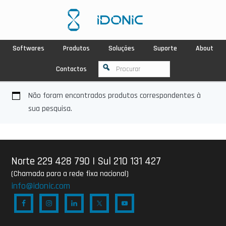
Softwares
Produtos
Soluções
Suporte
About
Contactos
Não foram encontrados produtos correspondentes à
sua pesquisa.
Norte 229 428 790
|
Sul 210 131 427
(Chamada para a rede fixa nacional)
info@idonic.com