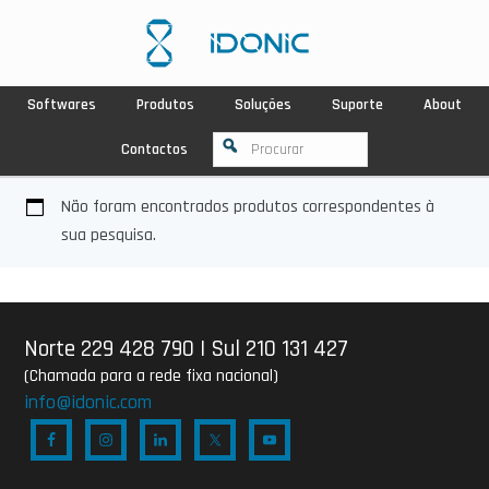
Softwares
Produtos
Soluções
Suporte
About
Contactos
Não foram encontrados produtos correspondentes à
sua pesquisa.
Norte 229 428 790
|
Sul 210 131 427
(Chamada para a rede fixa nacional)
info@idonic.com