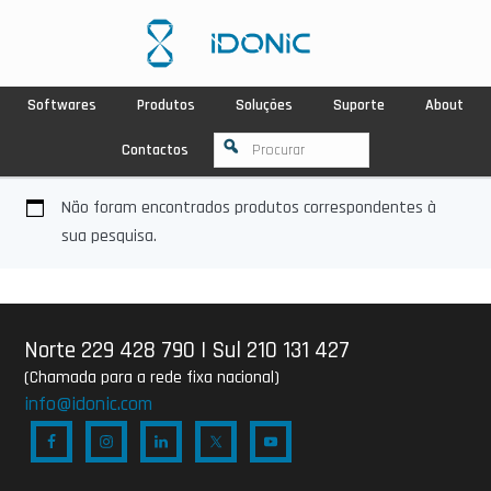
Softwares
Produtos
Soluções
Suporte
About
Contactos
Não foram encontrados produtos correspondentes à
sua pesquisa.
Norte 229 428 790
|
Sul 210 131 427
(Chamada para a rede fixa nacional)
info@idonic.com