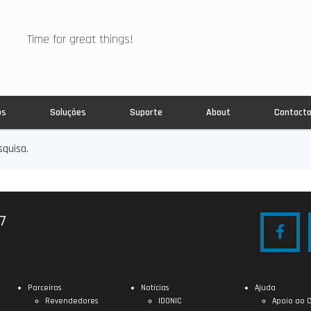
Time for great things!
os
Soluções
Suporte
About
Contact
quisa.
27
Parceiros
Notícias
Ajuda
Revendedores
IDONIC
Apoio ao C