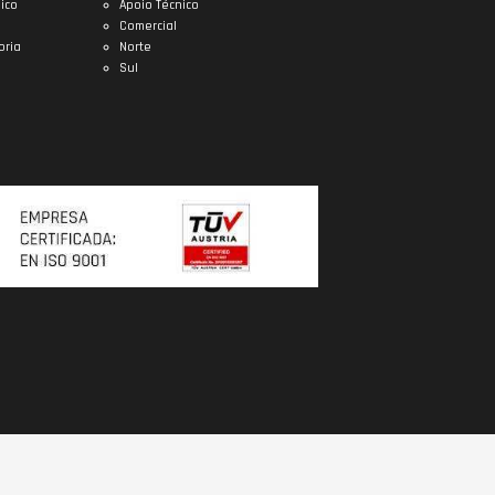
ico
Apoio Técnico
Comercial
oria
Norte
Sul