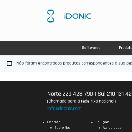
Softwares
Produt
Não foram encontrados produtos correspondentes à sua pes
Norte 229 428 790
|
Sul 210 131 4
(Chamada para a rede fixa nacional)
info@idonic.com
Empresa
Soluções
Sobre Nós
Assiduidade