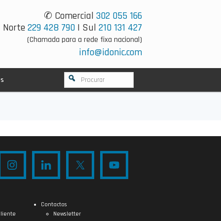
✆ Comercial
302 055 166
Norte
229 428 790
| Sul
210 131 427
(Chamada para a rede fixa nacional)
info@idonic.com
os
Contactos
liente
Newsletter