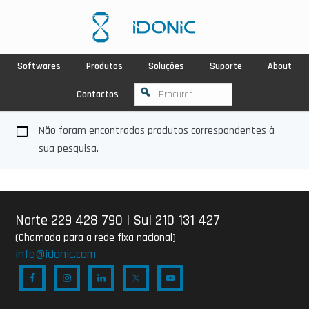
Softwares
Produtos
Soluções
Suporte
About
Contactos
Não foram encontrados produtos correspondentes à
sua pesquisa.
Norte 229 428 790
|
Sul 210 131 427
(Chamada para a rede fixa nacional)
info@idonic.com