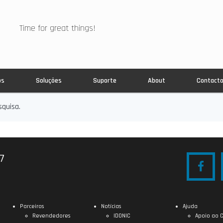
Time for great things!
os
Soluções
Suporte
About
Contact
quisa.
27
Parceiros
Notícias
Ajuda
Revendedores
IDONIC
Apoio ao C