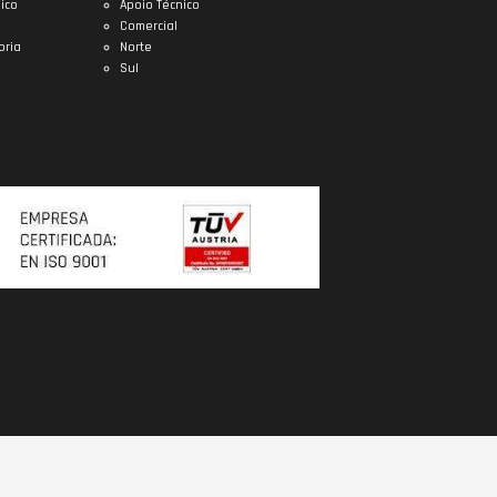
ico
Apoio Técnico
Comercial
oria
Norte
Sul