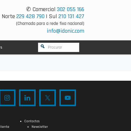
✆ Comercial
302 055 166
Norte
229 428 790
| Sul
210 131 427
(Chamada para a rede fixa nacional)
info@idonic.com
os
Contactos
liente
Newsletter