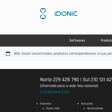
Softwares
Produt
Não foram encontrados produtos correspondentes à sua pes
Norte 229 428 790
|
Sul 210 131 4
(Chamada para a rede fixa nacional)
info@idonic.com
Empresa
Soluções
Sobre Nós
Assiduidade