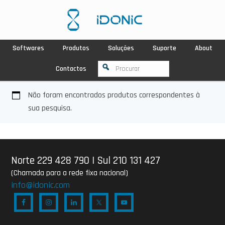
Softwares
Produtos
Soluções
Suporte
About
Contactos
Não foram encontrados produtos correspondentes à
sua pesquisa.
Norte 229 428 790
|
Sul 210 131 427
(Chamada para a rede fixa nacional)
info@idonic.com