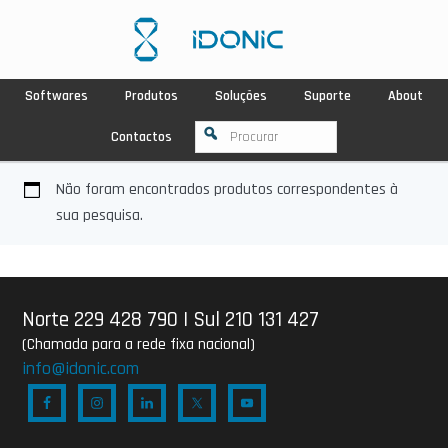
Softwares
Produtos
Soluções
Suporte
About
Contactos
Não foram encontrados produtos correspondentes à
sua pesquisa.
Norte 229 428 790
|
Sul 210 131 427
(Chamada para a rede fixa nacional)
info@idonic.com