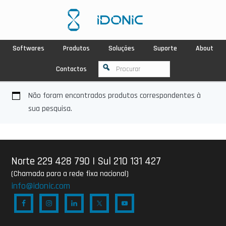
Softwares
Produtos
Soluções
Suporte
About
Contactos
Não foram encontrados produtos correspondentes à
sua pesquisa.
Norte 229 428 790
|
Sul 210 131 427
(Chamada para a rede fixa nacional)
info@idonic.com