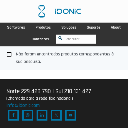
Softwares
Produtos
Soluções
Suporte
About
Contactos
Não foram encontrados produtos correspondentes à
sua pesquisa.
Norte 229 428 790
|
Sul 210 131 427
(Chamada para a rede fixa nacional)
info@idonic.com