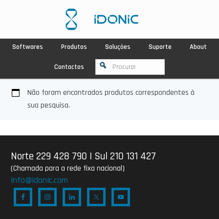
Softwares
Produtos
Soluções
Suporte
About
Contactos
Não foram encontrados produtos correspondentes à
sua pesquisa.
Norte 229 428 790
|
Sul 210 131 427
(Chamada para a rede fixa nacional)
info@idonic.com