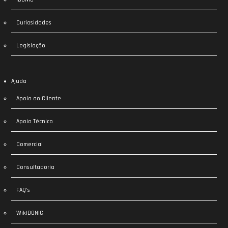
Curiosidades
Legislação
Ajuda
Apoio ao Cliente
Apoio Técnico
Comercial
Consultadoria
FAQ’s
WikIDONIC