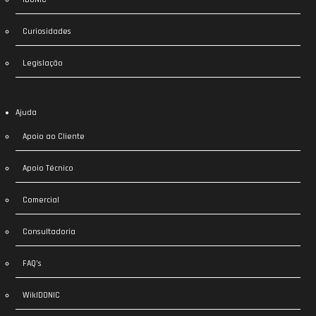
Curiosidades
Legislação
Ajuda
Apoio ao Cliente
Apoio Técnico
Comercial
Consultadoria
FAQ’s
WikIDONIC