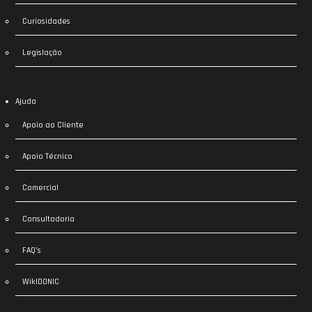
Curiosidades
Legislação
Ajuda
Apoio ao Cliente
Apoio Técnico
Comercial
Consultadoria
FAQ’s
WikIDONIC