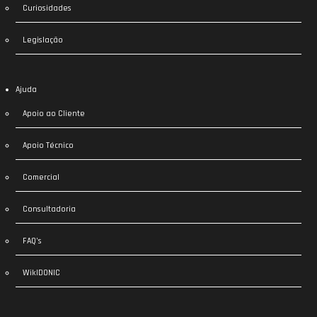
Curiosidades
Legislação
Ajuda
Apoio ao Cliente
Apoio Técnico
Comercial
Consultadoria
FAQ’s
WikIDONIC